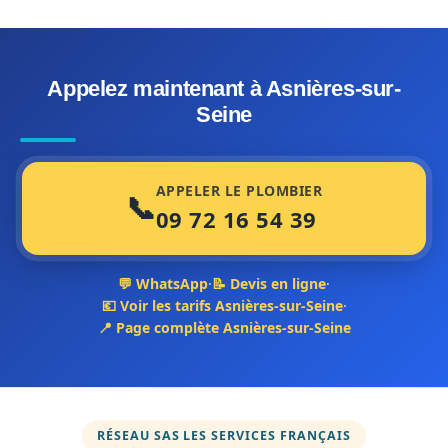
Appelez maintenant à Asnières-sur-
Seine
APPELER LE PLOMBIER
📞
09 72 16 54 39
💬 WhatsApp
·
📝 Devis en ligne
·
💶 Voir les tarifs Asnières-sur-Seine
·
📍 Page complète Asnières-sur-Seine
RÉSEAU SAS LES SERVICES FRANÇAIS