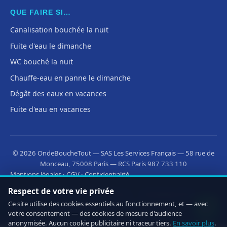
QUE FAIRE SI…
Canalisation bouchée la nuit
Fuite d'eau le dimanche
WC bouché la nuit
Chauffe-eau en panne le dimanche
Dégât des eaux en vacances
Fuite d'eau en vacances
© 2026 OndeBoucheTout — SAS Les Services Français — 58 rue de
Monceau, 75008 Paris — RCS Paris 987 733 110
Mentions légales
·
CGV
·
Confidentialité
Respect de votre vie privée
Découvrez aussi :
·
·
OnLeveTout
OnDeRatiseTout
Ce site utilise des cookies essentiels au fonctionnement, et — avec
·
CleanMonAppart
OnOuvreTout
votre consentement — des cookies de mesure d'audience
anonymisée. Aucun cookie publicitaire ni traceur tiers.
En savoir plus
.