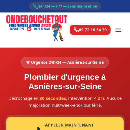
24h/24 — 7j/7 — Sans majoration
09 72 16 54 39
🚨 Urgence 24h/24 — Asnières-sur-Seine
Plombier d'urgence à
Asnières-sur-Seine
Décrochage en
30 secondes
, intervention
< 2 h
. Aucune
majoration nuit/week-end/jour férié.
APPELER MAINTENANT