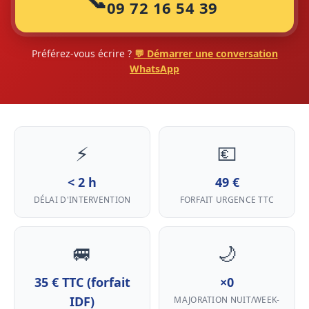
📞
09 72 16 54 39
Préférez-vous écrire ?
💬 Démarrer une conversation
WhatsApp
⚡
💶
< 2 h
49 €
DÉLAI D'INTERVENTION
FORFAIT URGENCE TTC
🚐
🌙
35 € TTC (forfait
×0
IDF)
MAJORATION NUIT/WEEK-