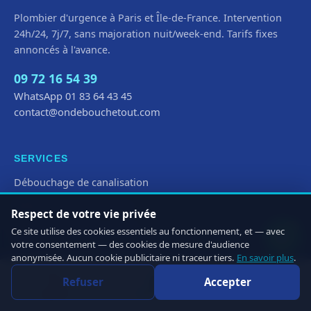
OndeBoucheTout
Plombier d'urgence à Paris et Île-de-France. Intervention
ODT
En ligne — répond en quelques
24h/24, 7j/7, sans majoration nuit/week-end. Tarifs fixes
minutes
annoncés à l'avance.
RÉPONSE EN MOINS D'1 MINUTE
09 72 16 54 39
Bonjour 👋 Je suis disponible
WhatsApp 01 83 64 43 45
pour répondre à votre demande.
contact@ondebouchetout.com
Bonjour OndeBoucheTout, j'ai
besoin d'un renseignement.
Maintenant
SERVICES
Débouchage de canalisation
Démarrer la conversation
Réparation de fuite d’eau
Respect de votre vie privée
Recherche de fuite cachée
Ce site utilise des cookies essentiels au fonctionnement, et — avec
votre consentement — des cookies de mesure d'audience
Dépannage chauffe-eau et ballon
anonymisée. Aucun cookie publicitaire ni traceur tiers.
En savoir plus
.
Installation et rénovation sanitaire
Refuser
Accepter
Plomberie pour entreprises et pros
Appeler
WhatsApp
Devis