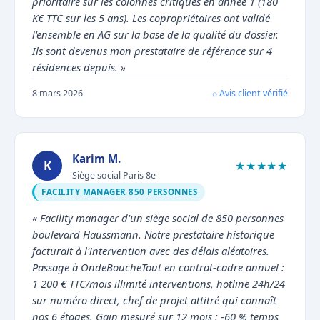
prioritaire sur les colonnes critiques en année 1 (180
K€ TTC sur les 5 ans). Les copropriétaires ont validé
l'ensemble en AG sur la base de la qualité du dossier.
Ils sont devenus mon prestataire de référence sur 4
résidences depuis. »
8 mars 2026
⌕ Avis client vérifié
Karim M.
K
★★★★★
Siège social Paris 8e
FACILITY MANAGER 850 PERSONNES
« Facility manager d'un siège social de 850 personnes
boulevard Haussmann. Notre prestataire historique
facturait à l'intervention avec des délais aléatoires.
Passage à OndeBoucheTout en contrat-cadre annuel :
1 200 € TTC/mois illimité interventions, hotline 24h/24
sur numéro direct, chef de projet attitré qui connaît
nos 6 étages. Gain mesuré sur 12 mois : -60 % temps