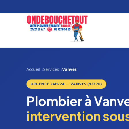
Accueil
Services
Vanves
URGENCE 24H/24 — VANVES (92170)
Plombier à Vanv
intervention sous