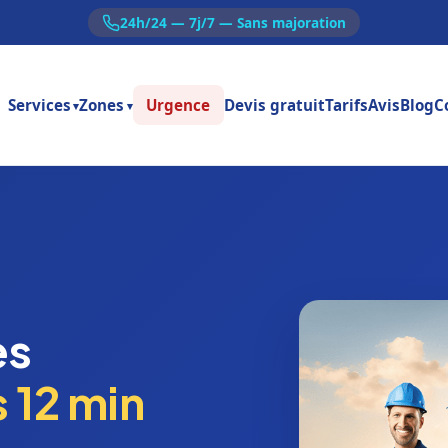
24h/24 — 7j/7 — Sans majoration
Services
Zones
Urgence
Devis gratuit
Tarifs
Avis
Blog
C
▾
▾
es
 12 min