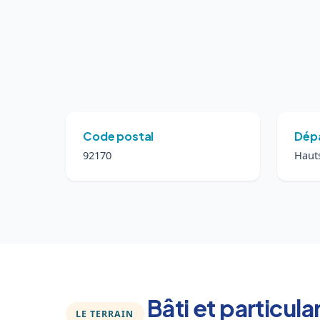
Code postal
Dép
92170
Hauts
Bâti et particula
LE TERRAIN