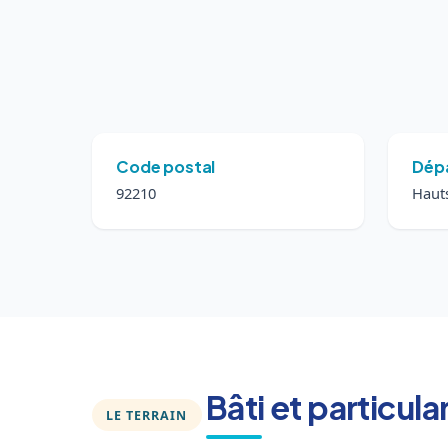
Code postal
Dép
92210
Hauts
Bâti et particul
LE TERRAIN