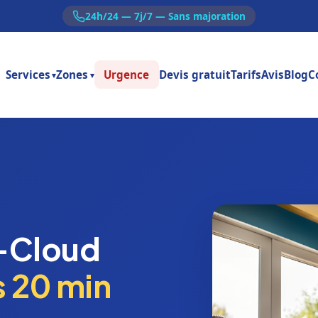
24h/24 — 7j/7 — Sans majoration
Services
Zones
Urgence
Devis gratuit
Tarifs
Avis
Blog
C
▾
▾
t-Cloud
s 20 min