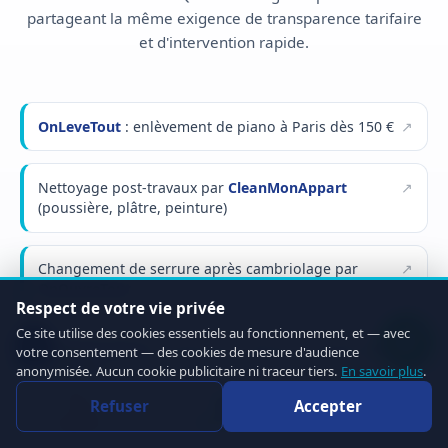
partageant la même exigence de transparence tarifaire
et d'intervention rapide.
OnLeveTout
: enlèvement de piano à Paris dès 150 €
Nettoyage post-travaux par
CleanMonAppart
(poussière, plâtre, peinture)
Changement de serrure après cambriolage par
OnOuvreTout
Respect de votre vie privée
Ce site utilise des cookies essentiels au fonctionnement, et — avec
OnDeRatiseTout
: éradication cafards et blattes en
votre consentement — des cookies de mesure d'audience
immeuble
anonymisée. Aucun cookie publicitaire ni traceur tiers.
En savoir plus
.
Refuser
Accepter
Appeler
WhatsApp
Devis