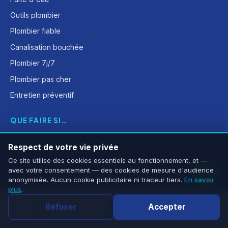
Outils plombier
Plombier fiable
Canalisation bouchée
Plombier 7j/7
Plombier pas cher
Entretien préventif
QUE FAIRE SI…
Canalisation bouchée la nuit
Respect de votre vie privée
Fuite d'eau le dimanche
Ce site utilise des cookies essentiels au fonctionnement, et —
WC bouché la nuit
avec votre consentement — des cookies de mesure d'audience
anonymisée. Aucun cookie publicitaire ni traceur tiers.
En savoir
Chauffe-eau en panne le dimanche
plus
.
Dégât des eaux en vacances
Refuser
Accepter
Appeler
WhatsApp
Devis
Fuite d'eau en vacances