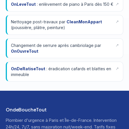
OnLeveTout
: enlèvement de piano à Paris dès 150 €
Nettoyage post-travaux par
CleanMonAppart
(poussière, plâtre, peinture)
Changement de serrure après cambriolage par
OnOuvreTout
OnDeRatiseTout
: éradication cafards et blattes en
immeuble
OndeBoucheTout
Plombier d'urgence à Paris et Île-de-France. Intervention
24h/24, 7j/7, sans majoration nuit/week-end. Tarifs fixes