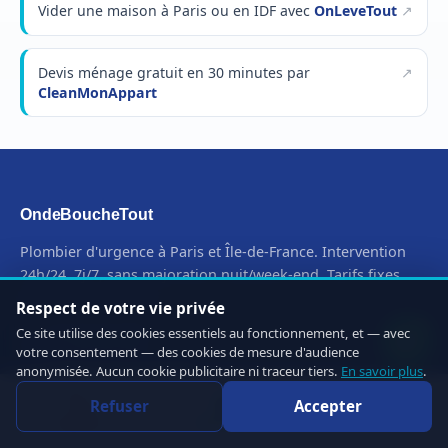
Vider une maison à Paris ou en IDF avec
OnLeveTout
Devis ménage gratuit en 30 minutes par
CleanMonAppart
OndeBoucheTout
Plombier d'urgence à Paris et Île-de-France. Intervention
24h/24, 7j/7, sans majoration nuit/week-end. Tarifs fixes
annoncés à l'avance.
Respect de votre vie privée
Ce site utilise des cookies essentiels au fonctionnement, et — avec
09 72 16 54 39
votre consentement — des cookies de mesure d'audience
WhatsApp 01 83 64 43 45
anonymisée. Aucun cookie publicitaire ni traceur tiers.
En savoir plus
.
contact@ondebouchetout.com
Refuser
Accepter
Appeler
WhatsApp
Devis