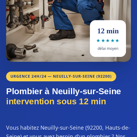
12 min
★★★★★
délai moyen
URGENCE 24H/24 — NEUILLY-SUR-SEINE (92200)
Plombier à Neuilly-sur-Seine
intervention sous 12 min
Vous habitez Neuilly-sur-Seine (92200, Hauts-de-
Seine) et vous avez besoin d’un plombier ? Nos