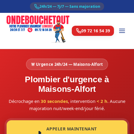
24h/24 — 7j/7 — Sans majoration
09 72 16 54 39
🚨 Urgence 24h/24 — Maisons-Alfort
Plombier d'urgence à
Maisons-Alfort
Décrochage en
30 secondes
, intervention
< 2 h
. Aucune
majoration nuit/week-end/jour férié.
APPELER MAINTENANT