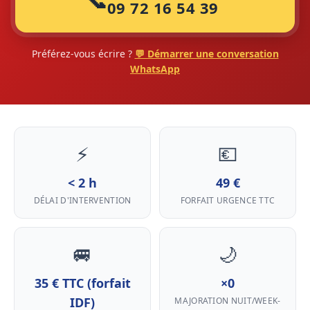
📞
09 72 16 54 39
Préférez-vous écrire ?
💬 Démarrer une conversation
WhatsApp
⚡
💶
< 2 h
49 €
DÉLAI D'INTERVENTION
FORFAIT URGENCE TTC
🚐
🌙
35 € TTC (forfait
×0
IDF)
MAJORATION NUIT/WEEK-