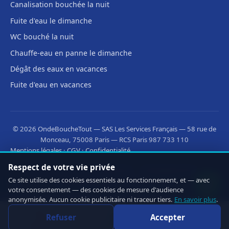
Canalisation bouchée la nuit
Fuite d'eau le dimanche
WC bouché la nuit
Chauffe-eau en panne le dimanche
Dégât des eaux en vacances
Fuite d'eau en vacances
© 2026 OndeBoucheTout — SAS Les Services Français — 58 rue de
Monceau, 75008 Paris — RCS Paris 987 733 110
Mentions légales
·
CGV
·
Confidentialité
Respect de votre vie privée
Découvrez aussi :
·
·
OnLeveTout
OnDeRatiseTout
Ce site utilise des cookies essentiels au fonctionnement, et — avec
·
CleanMonAppart
OnOuvreTout
votre consentement — des cookies de mesure d'audience
anonymisée. Aucun cookie publicitaire ni traceur tiers.
En savoir plus
.
Refuser
Accepter
Appeler
WhatsApp
Devis