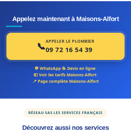
Appelez maintenant à Maisons-Alfort
APPELER LE PLOMBIER
📞
09 72 16 54 39
💬 WhatsApp
·
📝 Devis en ligne
·
💶 Voir les tarifs Maisons-Alfort
·
📍 Page complète Maisons-Alfort
RÉSEAU SAS LES SERVICES FRANÇAIS
Découvrez aussi nos services