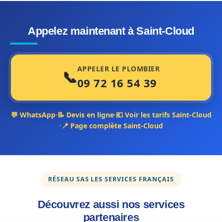
Appelez maintenant à Saint-Cloud
APPELER LE PLOMBIER
📞
09 72 16 54 39
💬 WhatsApp
·
📝 Devis en ligne
·
💶 Voir les tarifs Saint-Cloud
·
📍 Page complète Saint-Cloud
RÉSEAU SAS LES SERVICES FRANÇAIS
Découvrez aussi nos services
partenaires