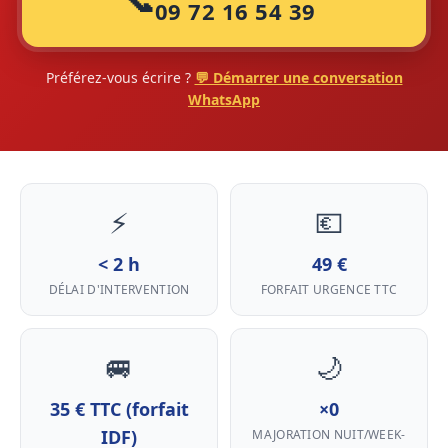
📞
09 72 16 54 39
Préférez-vous écrire ?
💬 Démarrer une conversation
WhatsApp
⚡
💶
< 2 h
49 €
DÉLAI D'INTERVENTION
FORFAIT URGENCE TTC
🚐
🌙
35 € TTC (forfait
×0
IDF)
MAJORATION NUIT/WEEK-