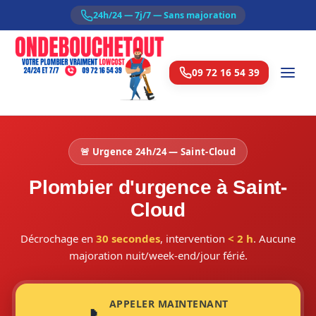
24h/24 — 7j/7 — Sans majoration
09 72 16 54 39
🚨 Urgence 24h/24 — Saint-Cloud
Plombier d'urgence à Saint-
Cloud
Décrochage en
30 secondes
, intervention
< 2 h
. Aucune
majoration nuit/week-end/jour férié.
APPELER MAINTENANT