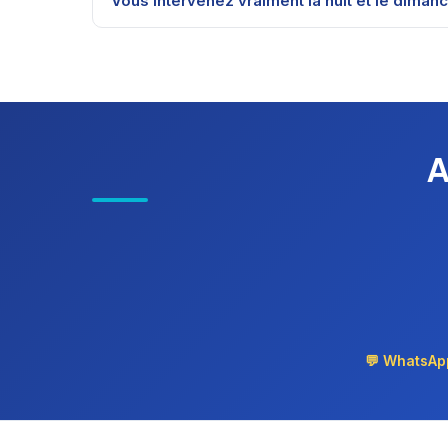
Vous intervenez vraiment la nuit et le diman
A
💬 WhatsAp