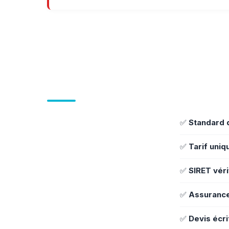
✅
Standard 
✅
Tarif uniq
✅
SIRET véri
✅
Assuranc
✅
Devis écri