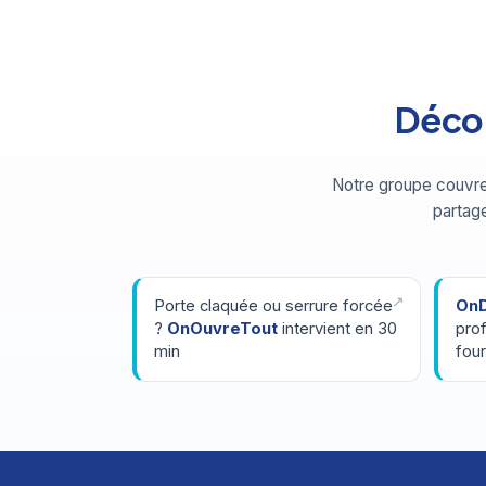
Décou
Notre groupe couvre
partage
Porte claquée ou serrure forcée
OnD
?
OnOuvreTout
intervient en 30
prof
min
four