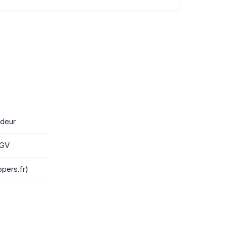
ndeur
CGV
pers.fr)