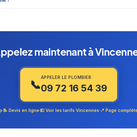
che ?
ppelez maintenant à Vincenn
APPELER LE PLOMBIER
📞
09 72 16 54 39
p
·
📝 Devis en ligne
·
💶 Voir les tarifs Vincennes
·
📍 Page complèt