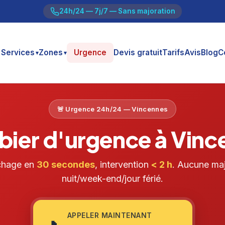
24h/24 — 7j/7 — Sans majoration
Services
Zones
Urgence
Devis gratuit
Tarifs
Avis
Blog
C
▾
▾
🚨 Urgence 24h/24 — Vincennes
bier d'urgence à Vinc
chage en
30 secondes
, intervention
< 2 h
. Aucune maj
nuit/week-end/jour férié.
APPELER MAINTENANT