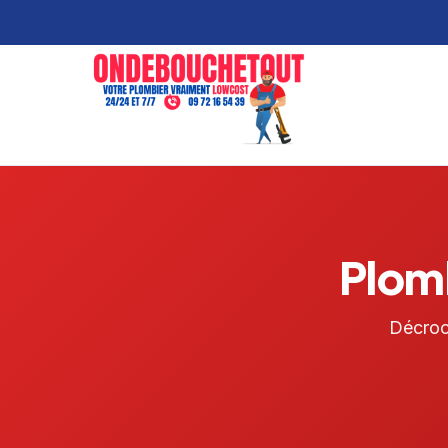
Plom
Décro