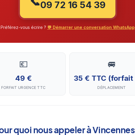
📞
09 72 16 54 39
Préférez-vous écrire ?
💬 Démarrer une conversation WhatsApp
💶
🚐
49 €
35 € TTC (forfait
FORFAIT URGENCE TTC
DÉPLACEMENT
our quoi nous appeler à Vincennes