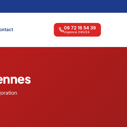
09 72 16 54 39
ontact
Urgence 24h/24
ennes
oration