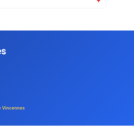
es
e Vincennes