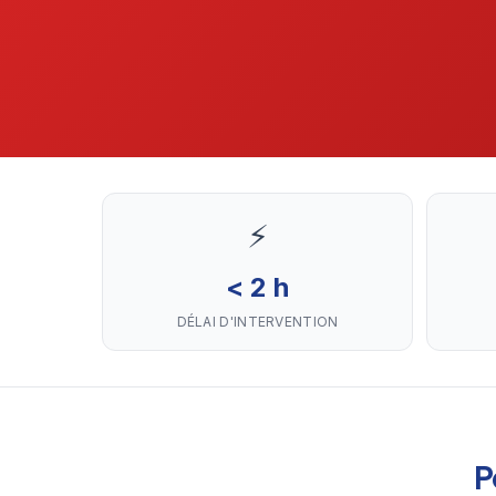
⚡
< 2 h
DÉLAI D'INTERVENTION
P