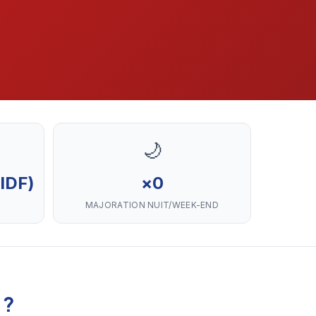
🌙
 IDF)
×0
MAJORATION NUIT/WEEK-END
 ?