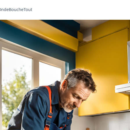
OndeBoucheTout