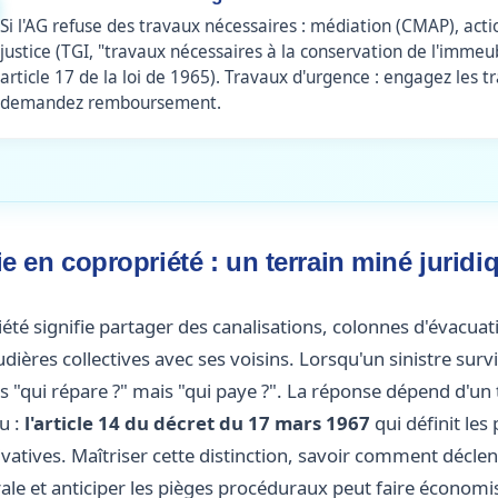
Si l'AG refuse des travaux nécessaires : médiation (CMAP), acti
justice (TGI, "travaux nécessaires à la conservation de l'immeu
article 17 de la loi de 1965). Travaux d'urgence : engagez les t
demandez remboursement.
e en copropriété : un terrain miné jurid
été signifie partager des canalisations, colonnes d'évacua
dières collectives avec ses voisins. Lorsqu'un sinistre surv
as "qui répare ?" mais "qui paye ?". La réponse dépend d'un
u :
l'article 14 du décret du 17 mars 1967
qui définit les 
atives. Maîtriser cette distinction, savoir comment décle
le et anticiper les pièges procéduraux peut faire économi