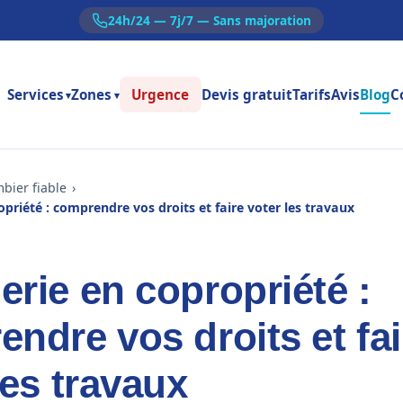
24h/24 — 7j/7 — Sans majoration
Services
Zones
Urgence
Devis gratuit
Tarifs
Avis
Blog
C
▾
▾
bier fiable
priété : comprendre vos droits et faire voter les travaux
rie en copropriété :
ndre vos droits et fai
les travaux