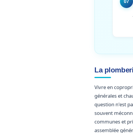
07
La plomberi
Vivre en copropri
générales et chau
question n'est p
souvent méconn
communes et priv
assemblée généra