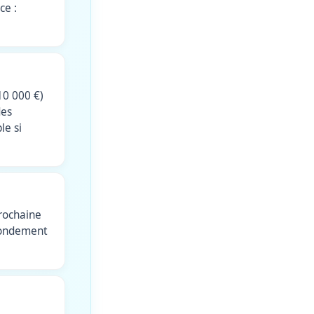
ce :
10 000 €)
des
le si
prochaine
 fondement