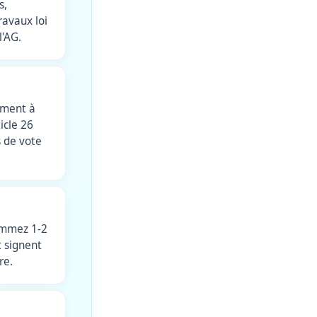
s,
ravaux loi
l'AG.
ement à
icle 26
s de vote
nommez 1-2
t signent
re.