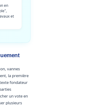
on en
ble",
ravaux et
iquement
tion, vannes
ient, la première
 texte fondateur
parties
ncher un vote en
ser plusieurs