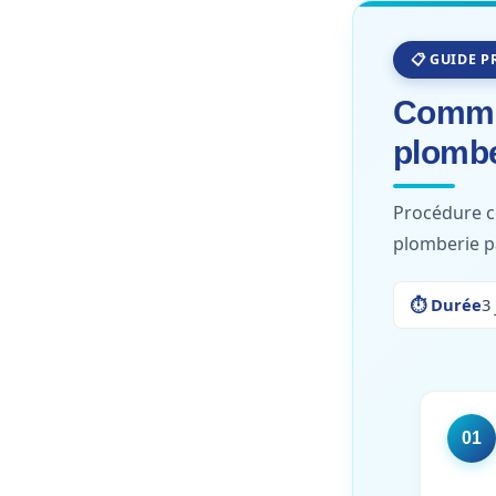
📋 GUIDE P
Commen
plombe
Procédure c
plomberie p
⏱ Durée
3
01