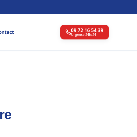
09 72 16 54 39
ontact
Urgence 24h/24
re