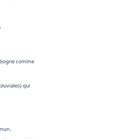
e
 désigne comme
luviales) qui
mmun.