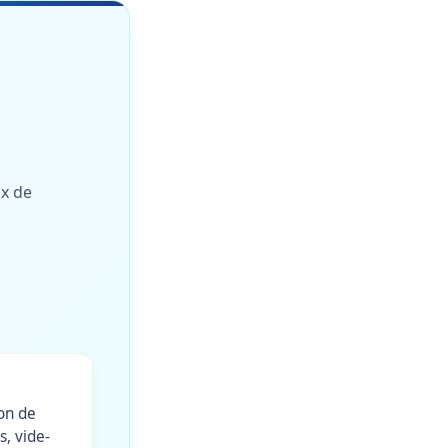
ux de
pon de
s, vide-