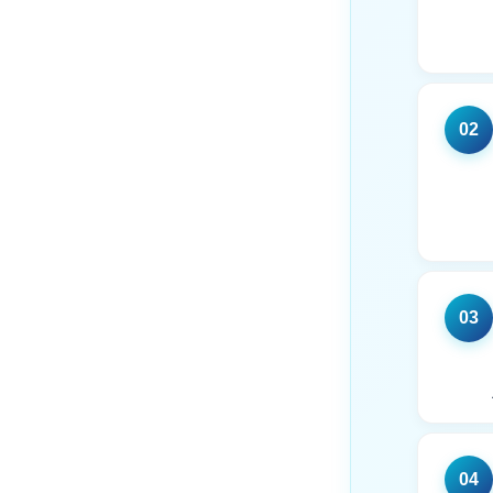
02
03
04