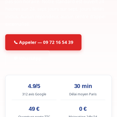
pas son horaire. Notre standard est ouvert 24
heures sur 24, sept jours sur sept, jours fériés
inclus. Aucun répondeur, aucun centre d'appel
externalisé.
📞 Appeler — 09 72 16 54 39
💬 WhatsApp
4.9/5
30 min
312 avis Google
Délai moyen Paris
49 €
0 €
Ouverture porte TTC
Majoration 24h/24