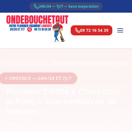
24h/24 — 7j/7 — Sans majoration
09 72 16 54 39
Accueil
Urgence 24/7
Plombier 24h/24 Charenton-le-Pont
⚡ URGENCE — 24H/24 ET 7J/7
Plombier 24h/24 à Charenton-
le-Pont — Intervention en 30
minutes
Une fuite, un bouchon ou une panne ne choisit