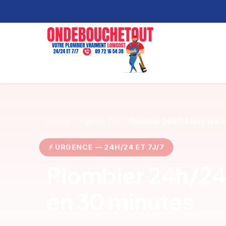
Accueil
Urgence 24/7
Plombier 24h/24 Issy-les-
⚡ URGENCE — 24H/24 ET 7J/7
Plombier 24h/24 
en 30 minutes