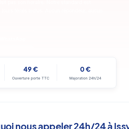
sit pas son horaire. Notre standard est
, jours fériés inclus. Aucun répondeur, aucun
 WhatsApp
49 €
0 €
Ouverture porte TTC
Majoration 24h/24
uoi nous appeler 24h/24 à Iss