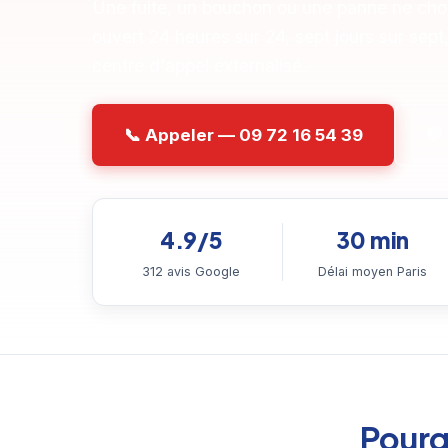
Une fuite, un bouchon ou une panne ne choi
ouvert 24 heures sur 24, sept jours sur sept
centre d'appel externalisé.
📞 Appeler — 09 72 16 54 39
💬
4.9/5
30 min
312 avis Google
Délai moyen Paris
Pourq