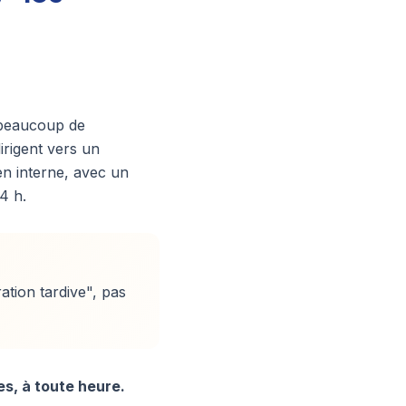
 beaucoup de
irigent vers un
n interne, avec un
4 h.
ation tardive", pas
s, à toute heure.