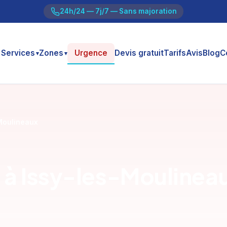
24h/24 — 7j/7 — Sans majoration
Services
Zones
Urgence
Devis gratuit
Tarifs
Avis
Blog
C
▾
▾
Moulineaux
à Issy-les-Moulineau