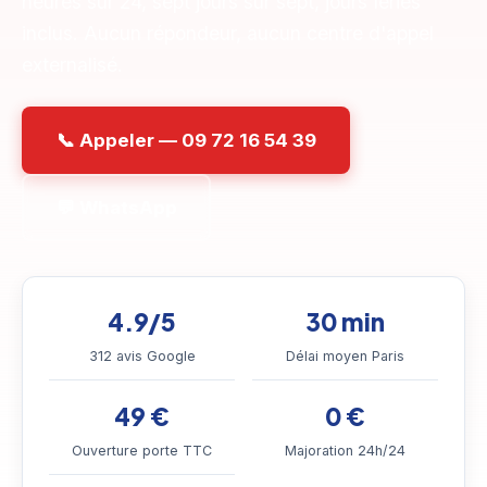
heures sur 24, sept jours sur sept, jours fériés
inclus. Aucun répondeur, aucun centre d'appel
externalisé.
📞 Appeler — 09 72 16 54 39
💬 WhatsApp
4.9/5
30 min
312 avis Google
Délai moyen Paris
49 €
0 €
Ouverture porte TTC
Majoration 24h/24