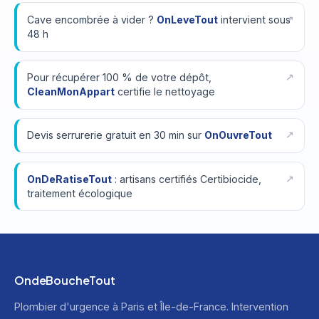
Cave encombrée à vider ?
OnLeveTout
intervient sous
48 h
Pour récupérer 100 % de votre dépôt,
CleanMonAppart
certifie le nettoyage
Devis serrurerie gratuit en 30 min sur
OnOuvreTout
OnDeRatiseTout
: artisans certifiés Certibiocide,
traitement écologique
OndeBoucheTout
Plombier d'urgence à Paris et Île-de-France. Intervention