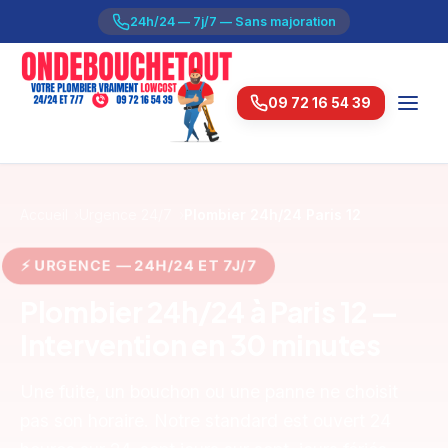
24h/24 — 7j/7 — Sans majoration
09 72 16 54 39
Accueil
Urgence 24/7
Plombier 24h/24 Paris 12
⚡ URGENCE — 24H/24 ET 7J/7
Plombier 24h/24 à Paris 12 —
Intervention en 30 minutes
Une fuite, un bouchon ou une panne ne choisit
pas son horaire. Notre standard est ouvert 24