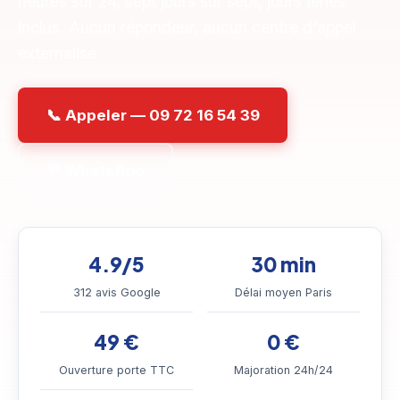
heures sur 24, sept jours sur sept, jours fériés
inclus. Aucun répondeur, aucun centre d'appel
externalisé.
📞 Appeler — 09 72 16 54 39
💬 WhatsApp
4.9/5
30 min
312 avis Google
Délai moyen Paris
49 €
0 €
Ouverture porte TTC
Majoration 24h/24