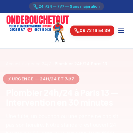
24h/24 — 7j/7 — Sans majoration
09 72 16 54 39
Accueil
Urgence 24/7
Plombier 24h/24 Paris 13
⚡ URGENCE — 24H/24 ET 7J/7
Plombier 24h/24 à Paris 13 —
Intervention en 30 minutes
Une fuite, un bouchon ou une panne ne choisit
pas son horaire. Notre standard est ouvert 24