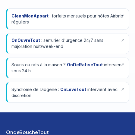
CleanMonAppart
: forfaits mensuels pour hôtes Airbnb
réguliers
OnOuvreTout
: serrurier d'urgence 24/7 sans
majoration nuit/week-end
Souris ou rats à la maison ?
OnDeRatiseTout
intervient
sous 24 h
Syndrome de Diogène :
OnLeveTout
intervient avec
discrétion
OndeBoucheTout