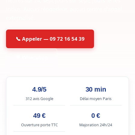
heures sur 24, sept jours sur sept, jours fériés
inclus. Aucun répondeur, aucun centre d'appel
externalisé.
📞 Appeler — 09 72 16 54 39
💬 WhatsApp
4.9/5
30 min
312 avis Google
Délai moyen Paris
49 €
0 €
Ouverture porte TTC
Majoration 24h/24