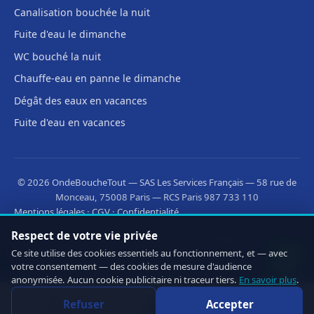
Canalisation bouchée la nuit
Fuite d'eau le dimanche
WC bouché la nuit
Chauffe-eau en panne le dimanche
Dégât des eaux en vacances
Fuite d'eau en vacances
© 2026 OndeBoucheTout — SAS Les Services Français — 58 rue de
Monceau, 75008 Paris — RCS Paris 987 733 110
Mentions légales
·
CGV
·
Confidentialité
Respect de votre vie privée
Découvrez aussi :
·
·
OnLeveTout
OnDeRatiseTout
Ce site utilise des cookies essentiels au fonctionnement, et — avec
·
CleanMonAppart
OnOuvreTout
votre consentement — des cookies de mesure d'audience
anonymisée. Aucun cookie publicitaire ni traceur tiers.
En savoir plus
.
Refuser
Accepter