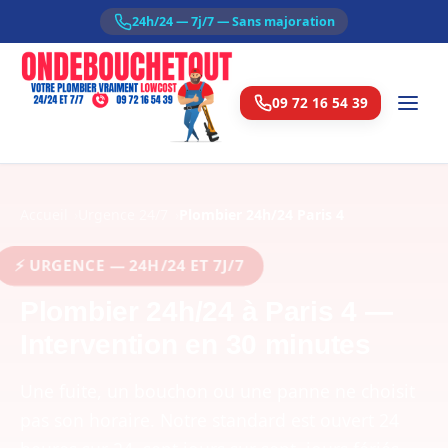
24h/24 — 7j/7 — Sans majoration
09 72 16 54 39
Accueil
Urgence 24/7
Plombier 24h/24 Paris 4
⚡ URGENCE — 24H/24 ET 7J/7
Plombier 24h/24 à Paris 4 —
Intervention en 30 minutes
Une fuite, un bouchon ou une panne ne choisit
pas son horaire. Notre standard est ouvert 24