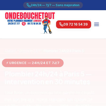
24h/24 — 7j/7 — Sans majoration
09 72 16 54 39
Accueil
Urgence 24/7
Plombier 24h/24 Paris 5
⚡ URGENCE — 24H/24 ET 7J/7
Plombier 24h/24 à Paris 5 —
Intervention en 30 minutes
Une fuite, un bouchon ou une panne ne choisit
pas son horaire. Notre standard est ouvert 24