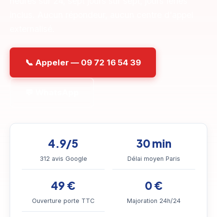
heures sur 24, sept jours sur sept, jours fériés
inclus. Aucun répondeur, aucun centre d'appel
externalisé.
📞 Appeler — 09 72 16 54 39
💬 WhatsApp
4.9/5
30 min
312 avis Google
Délai moyen Paris
49 €
0 €
Ouverture porte TTC
Majoration 24h/24