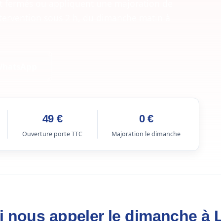
nt fermés ou appliquent une majoration de
intervention sous 2 h, du dimanche matin à
WhatsApp
49 €
0 €
Ouverture porte TTC
Majoration le dimanche
 nous appeler le dimanche à L