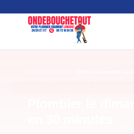
Accueil
Urgence 24/7
Plombier le dimanche Levall
⚡ URGENCE — LE DIMANCHE, JOUR FÉRIÉ INCLUS
Plombier le diman
en 30 minutes