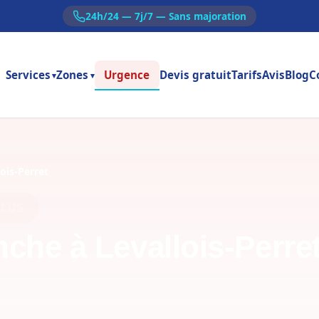
24h/24 — 7j/7 — Sans majoration
Services
Zones
Urgence
Devis gratuit
Tarifs
Avis
Blog
C
▾
▾
ois-Perret
che à Levallois-Perre