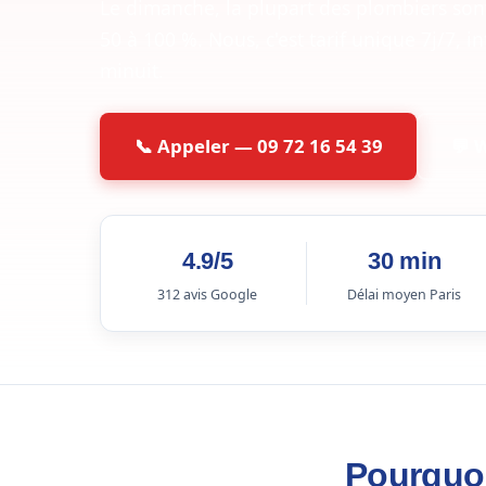
Le dimanche, la plupart des plombiers so
50 à 100 %. Nous, c'est tarif unique 7j/7, 
minuit.
📞 Appeler — 09 72 16 54 39
💬 
4.9/5
30 min
312 avis Google
Délai moyen Paris
Pourquoi