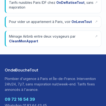
Tarifs nuisibles Paris IDF chez
OnDeRatiseTout
, sans
majoration
Pour vider un appartement à Paris, voir
OnLeveTout
Ménage Airbnb entre deux voyageurs par
CleanMonAppart
OndeBoucheTout
Plombier d'urgence à Paris et Île-de-France. Intervention
24h/24, 7j/7, sans majoration nuit/week-end. Tarifs fixes
annoncés à l'avance.
09 72 16 54 39
WhatsApp 01 83 64 43 45