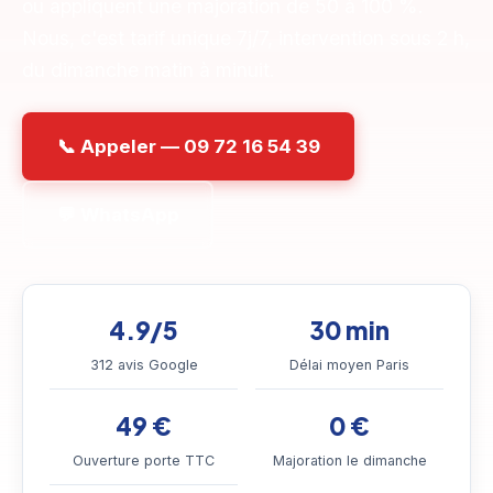
ou appliquent une majoration de 50 à 100 %.
Nous, c'est tarif unique 7j/7, intervention sous 2 h,
du dimanche matin à minuit.
📞 Appeler — 09 72 16 54 39
💬 WhatsApp
4.9/5
30 min
312 avis Google
Délai moyen Paris
49 €
0 €
Ouverture porte TTC
Majoration le dimanche