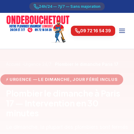
24h/24 — 7j/7 — Sans majoration
09 72 16 54 39
Accueil
Urgence 24/7
Plombier le dimanche Paris 17
URGENCE — LE DIMANCHE, JOUR FÉRIÉ INCLUS
Plombier le dimanche à Paris
17 — Intervention en 30
minutes
Le dimanche, la plupart des plombiers sont fermés