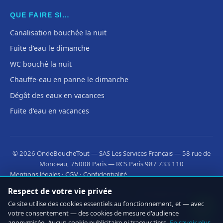
QUE FAIRE SI…
Canalisation bouchée la nuit
Fuite d'eau le dimanche
WC bouché la nuit
Chauffe-eau en panne le dimanche
Dégât des eaux en vacances
Fuite d'eau en vacances
© 2026 OndeBoucheTout — SAS Les Services Français — 58 rue de
Monceau, 75008 Paris — RCS Paris 987 733 110
Mentions légales
·
CGV
·
Confidentialité
Respect de votre vie privée
Découvrez aussi :
·
·
OnLeveTout
OnDeRatiseTout
Ce site utilise des cookies essentiels au fonctionnement, et — avec
·
CleanMonAppart
OnOuvreTout
votre consentement — des cookies de mesure d'audience
anonymisée. Aucun cookie publicitaire ni traceur tiers.
En savoir plus
.