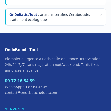
OnDeRatiseTout
: artisans certifiés Certibiocide,
traitement écologique
OndeBoucheTout
Plombier d'urgence à Paris et Île-de-France. Intervention
24h/24, 7j/7, sans majoration nuit/week-end. Tarifs fixes
annoncés à l'avance.
09 72 16 54 39
WhatsApp 01 83 64 43 45
contact@ondebouchetout.com
SERVICES