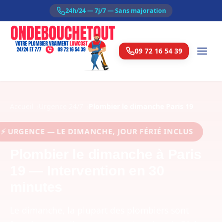
24h/24 — 7j/7 — Sans majoration
09 72 16 54 39
Accueil
Urgence 24/7
Plombier le dimanche Paris 19
 URGENCE — LE DIMANCHE, JOUR FÉRIÉ INCLUS
Plombier le dimanche à Paris
19 — Intervention en 30
minutes
Le dimanche, la plupart des plombiers sont