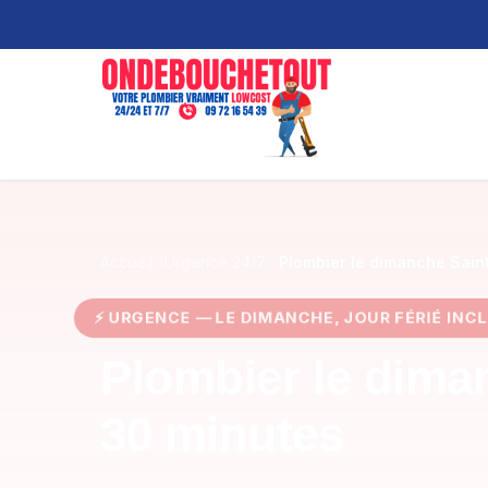
Accueil
Urgence 24/7
Plombier le dimanche Sain
⚡ URGENCE — LE DIMANCHE, JOUR FÉRIÉ INC
Plombier le dima
30 minutes