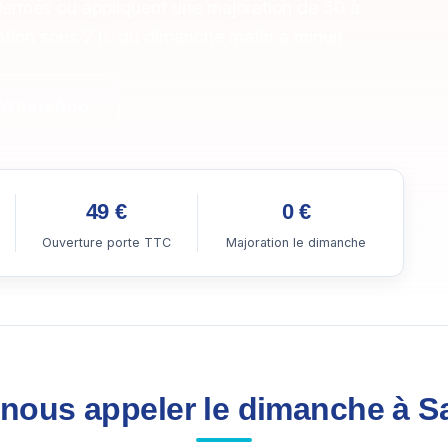
 fermés ou appliquent une majoration de 50 à
ention sous 2 h, du dimanche matin à minuit.
 WhatsApp
49 €
0 €
Ouverture porte TTC
Majoration le dimanche
nous appeler le dimanche à S