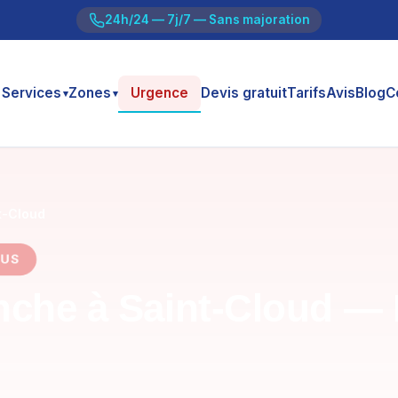
24h/24 — 7j/7 — Sans majoration
Services
Zones
Urgence
Devis gratuit
Tarifs
Avis
Blog
C
▾
▾
t-Cloud
LUS
nche à Saint-Cloud — 