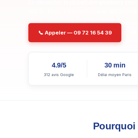
Le dimanche, la plupart des plombiers sont
100 %. Nous, c'est tarif unique 7j/7, interv
📞 Appeler — 09 72 16 54 39
💬
4.9/5
30 min
312 avis Google
Délai moyen Paris
Pourquoi 