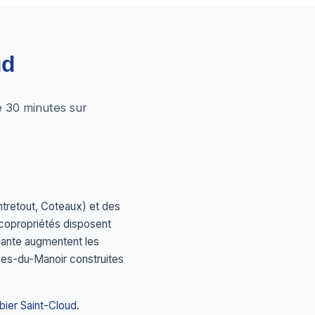
ud
e 30 minutes sur
tretout, Coteaux) et des
 copropriétés disposent
iante augmentent les
es-du-Manoir construites
bier Saint-Cloud
.