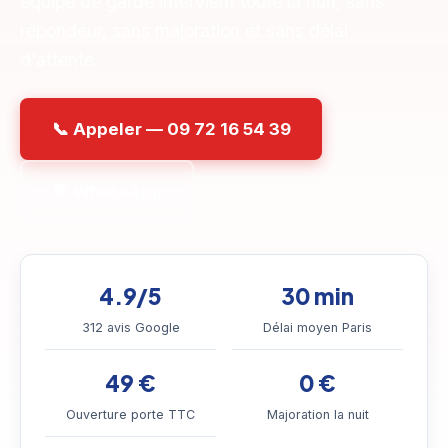
équipe de garde intervient toute la nuit, sans
répondeur, sans majoration et sans délai
d'attente.
📞 Appeler — 09 72 16 54 39
💬 WhatsApp
4.9/5
30 min
312 avis Google
Délai moyen Paris
49 €
0 €
Ouverture porte TTC
Majoration la nuit