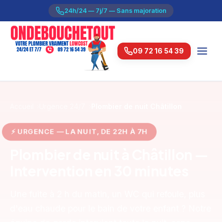
24h/24 — 7j/7 — Sans majoration
09 72 16 54 39
Accueil
Urgence 24/7
Plombier de nuit Châtillon
⚡ URGENCE — LA NUIT, DE 22H À 7H
Plombier de nuit à Châtillon —
Intervention en 30 minutes
Une fuite à 2 h du matin, un WC qui refoule, plus
d'eau chaude pour le bain de votre enfant ? Notre