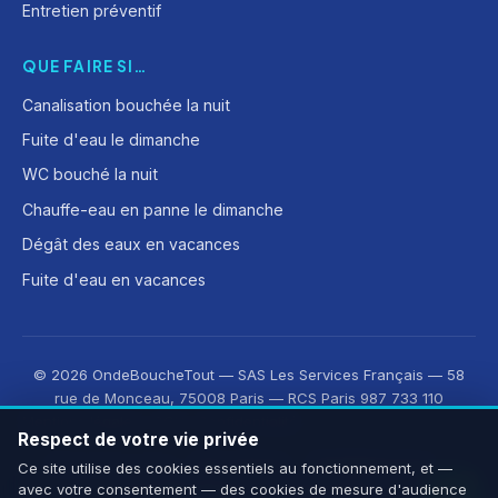
Entretien préventif
QUE FAIRE SI…
Canalisation bouchée la nuit
Fuite d'eau le dimanche
WC bouché la nuit
Chauffe-eau en panne le dimanche
Dégât des eaux en vacances
Fuite d'eau en vacances
© 2026 OndeBoucheTout — SAS Les Services Français — 58
rue de Monceau, 75008 Paris — RCS Paris 987 733 110
Mentions légales
·
CGV
·
Confidentialité
Respect de votre vie privée
Découvrez aussi :
OnLeveTout
·
OnDeRatiseTout
·
Ce site utilise des cookies essentiels au fonctionnement, et —
avec votre consentement — des cookies de mesure d'audience
CleanMonAppart
·
OnOuvreTout