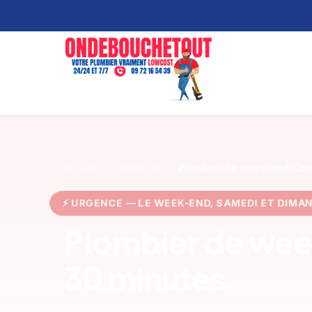
Accueil
Urgence 24/7
Plombier de week-end Cou
⚡ URGENCE — LE WEEK-END, SAMEDI ET DIM
Plombier de wee
30 minutes