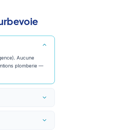
urbevoie
urgence). Aucune
entions plomberie —