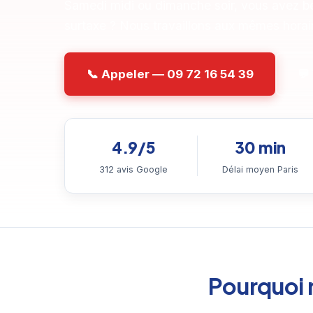
Samedi midi ou dimanche soir, vous avez be
surtaxe ? Nous travaillons aux mêmes horai
📞 Appeler — 09 72 16 54 39
💬
4.9/5
30 min
312 avis Google
Délai moyen Paris
Pourquoi 