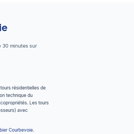
ie
e 30 minutes sur
ours résidentielles de
ion technique du
 copropriétés. Les tours
resseurs) avec
bier Courbevoie
.