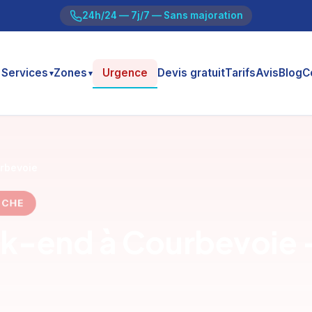
24h/24 — 7j/7 — Sans majoration
Services
Zones
Urgence
Devis gratuit
Tarifs
Avis
Blog
C
▾
▾
rbevoie
ANCHE
k-end à Courbevoie —