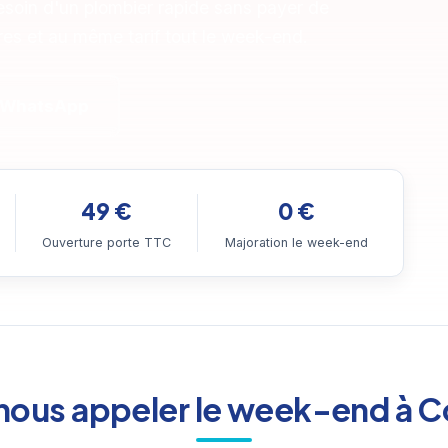
soin d'un plombier rapide sans payer de
res et au même tarif tout le week-end.
 WhatsApp
49 €
0 €
Ouverture porte TTC
Majoration le week-end
nous appeler le week-end à 