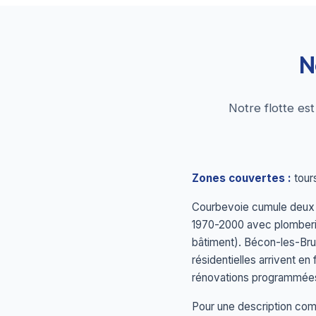
N
Notre flotte es
Zones couvertes :
tours
Courbevoie cumule deux p
1970-2000 avec plomberie
bâtiment). Bécon-les-Bruy
résidentielles arrivent e
rénovations programmées
Pour une description comp