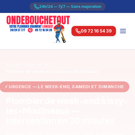
24h/24 — 7j/7 — Sans majoration
09 72 16 54 39
Accueil
Urgence 24/7
Plombier de week-end Issy-les-Moulineaux
URGENCE — LE WEEK-END, SAMEDI ET DIMANCH
Plombier de week-end à Issy-
les-Moulineaux —
Intervention en 30 minutes
Samedi midi ou dimanche soir, vous avez besoin