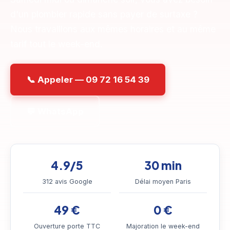
d'un plombier rapide sans payer de surtaxe ?
Nous travaillons aux mêmes horaires et au même
tarif tout le week-end.
📞 Appeler — 09 72 16 54 39
💬 WhatsApp
4.9/5
30 min
312 avis Google
Délai moyen Paris
49 €
0 €
Ouverture porte TTC
Majoration le week-end