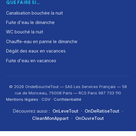
QUE FAIRE SI…
Canalisation bouchée la nuit
Fuite d'eau le dimanche
WC bouché la nuit
Chauffe-eau en panne le dimanche
Dégât des eaux en vacances
Fuite d'eau en vacances
© 2026 OndeBoucheTout — SAS Les Services Français — 58
rue de Monceau, 75008 Paris — RCS Paris 987 733 110
Mentions légales
·
CGV
·
Confidentialité
Découvrez aussi :
OnLeveTout
·
OnDeRatiseTout
·
CleanMonAppart
·
OnOuvreTout