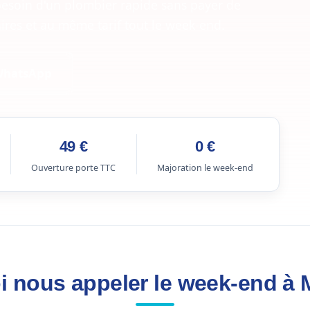
besoin d'un plombier rapide sans payer de
ires et au même tarif tout le week-end.
WhatsApp
49 €
0 €
Ouverture porte TTC
Majoration le week-end
 nous appeler le week-end à 