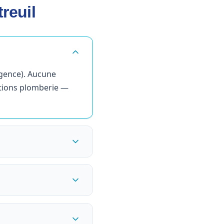
reuil
rgence). Aucune
ntions plomberie —