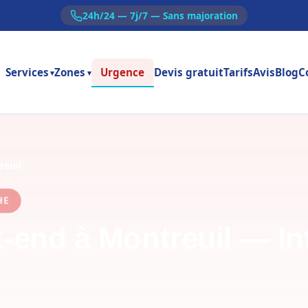
24h/24 — 7j/7 — Sans majoration
Services
Zones
Urgence
Devis gratuit
Tarifs
Avis
Blog
C
▾
▾
reuil
CHE
-end à Montreuil — In