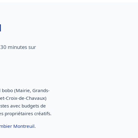
l
 30 minutes sur
il bobo (Mairie, Grands-
let-Croix-de-Chavaux)
ustes avec budgets de
 propriétaires créatifs.
mbier Montreuil
.