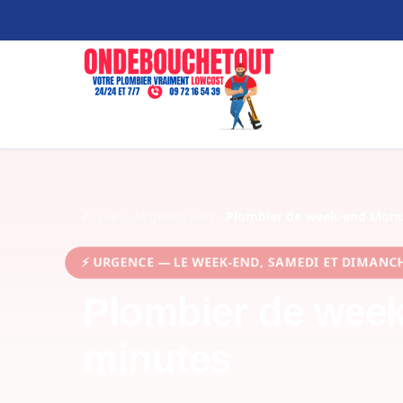
Accueil
Urgence 24/7
Plombier de week-end Mont
⚡ URGENCE — LE WEEK-END, SAMEDI ET DIMAN
Plombier de week
minutes