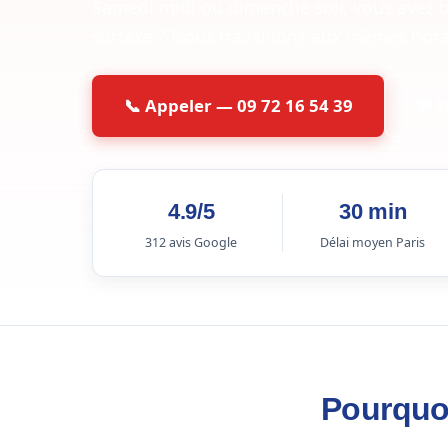
Samedi midi ou dimanche soir, vous avez 
surtaxe ? Nous travaillons aux mêmes hora
📞 Appeler — 09 72 16 54 39
💬 
4.9/5
30 min
312 avis Google
Délai moyen Paris
Pourquoi