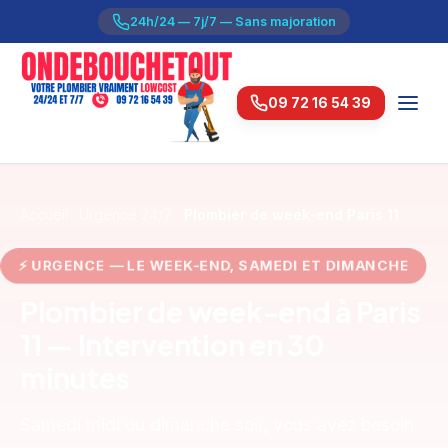
24h/24 — 7j/7 — Sans majoration
09 72 16 54 39
Accueil
Urgence 24/7
Plombier de week-end Paris 11
URGENCE — LE WEEK-END, SAMEDI ET DIMANCH
Plombier de week-end à Paris
11 — Intervention en 30
minutes
Samedi midi ou dimanche soir, vous avez besoin