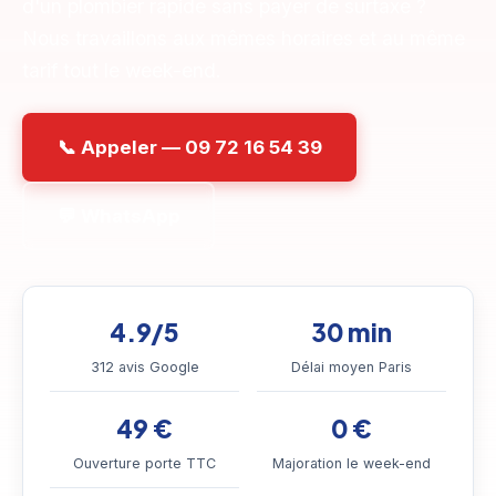
d'un plombier rapide sans payer de surtaxe ?
Nous travaillons aux mêmes horaires et au même
tarif tout le week-end.
📞 Appeler — 09 72 16 54 39
💬 WhatsApp
4.9/5
30 min
312 avis Google
Délai moyen Paris
49 €
0 €
Ouverture porte TTC
Majoration le week-end