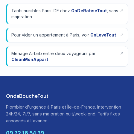
Tarifs nuisibles Paris IDF chez
OnDeRatiseTout
, sans
majoration
Pour vider un appartement à Paris, voir
OnLeveTout
Ménage Airbnb entre deux voyageurs par
CleanMonAppart
OndeBoucheTout
Plombier d'urgence à Paris et Île-de-France. Intervention
24h/24, 7j/7, sans majoration nuit/week-end. Tarifs fixes
annoncés à l'avance.
09 72 16 54 39