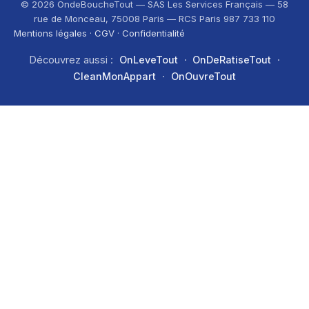
© 2026 OndeBoucheTout — SAS Les Services Français — 58
rue de Monceau, 75008 Paris — RCS Paris 987 733 110
Mentions légales
·
CGV
·
Confidentialité
Découvrez aussi :
OnLeveTout
·
OnDeRatiseTout
·
CleanMonAppart
·
OnOuvreTout