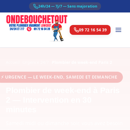
24h/24 — 7j/7 — Sans majoration
09 72 16 54 39
Accueil
Urgence 24/7
Plombier de week-end Paris 2
URGENCE — LE WEEK-END, SAMEDI ET DIMANCHE
Plombier de week-end à Paris
2 — Intervention en 30
minutes
Samedi midi ou dimanche soir, vous avez besoin