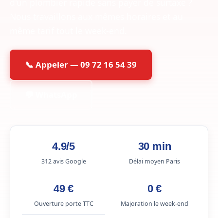
d'un plombier rapide sans payer de surtaxe ?
Nous travaillons aux mêmes horaires et au
même tarif tout le week-end.
📞 Appeler — 09 72 16 54 39
💬 WhatsApp
4.9/5
30 min
312 avis Google
Délai moyen Paris
49 €
0 €
Ouverture porte TTC
Majoration le week-end