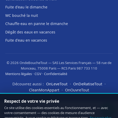
Fuite d'eau le dimanche
WC bouché la nuit
Chauffe-eau en panne le dimanche
Dégât des eaux en vacances
Fuite d'eau en vacances
© 2026 OndeBoucheTout — SAS Les Services Français — 58 rue de
Monceau, 75008 Paris — RCS Paris 987 733 110
Mentions légales
·
CGV
·
Confidentialité
Découvrez aussi :
·
·
OnLeveTout
OnDeRatiseTout
·
CleanMonAppart
OnOuvreTout
Respect de votre vie privée
Ce site utilise des cookies essentiels au fonctionnement, et — avec
votre consentement — des cookies de mesure d'audience
anonymisée. Aucun cookie publicitaire ni traceur tiers.
En savoir plus
.