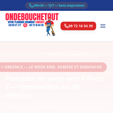
24h/24 — 7j/7 — Sans majoration
09 72 16 54 39
Accueil
Urgence 24/7
Plombier de week-end Paris 7
 URGENCE — LE WEEK-END, SAMEDI ET DIMANCHE
Plombier de week-end à Paris
7 — Intervention en 30
minutes
Samedi midi ou dimanche soir, vous avez besoin