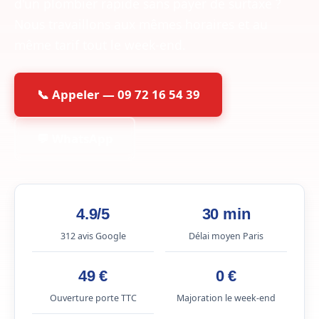
d'un plombier rapide sans payer de surtaxe ?
Nous travaillons aux mêmes horaires et au
même tarif tout le week-end.
📞 Appeler — 09 72 16 54 39
💬 WhatsApp
4.9/5
30 min
312 avis Google
Délai moyen Paris
49 €
0 €
Ouverture porte TTC
Majoration le week-end