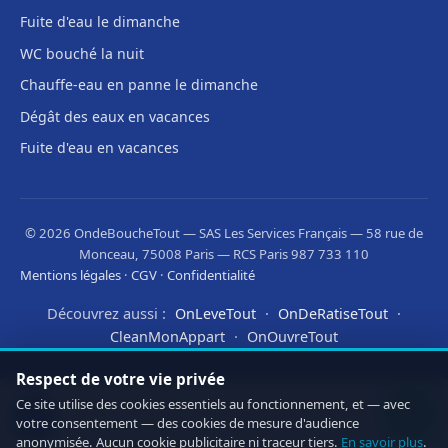
Fuite d'eau le dimanche
WC bouché la nuit
Chauffe-eau en panne le dimanche
Dégât des eaux en vacances
Fuite d'eau en vacances
© 2026 OndeBoucheTout — SAS Les Services Français — 58 rue de
Monceau, 75008 Paris — RCS Paris 987 733 110
Mentions légales
·
CGV
·
Confidentialité
Découvrez aussi :
·
·
OnLeveTout
OnDeRatiseTout
·
CleanMonAppart
OnOuvreTout
Respect de votre vie privée
Ce site utilise des cookies essentiels au fonctionnement, et — avec
votre consentement — des cookies de mesure d'audience
anonymisée. Aucun cookie publicitaire ni traceur tiers.
En savoir plus
.