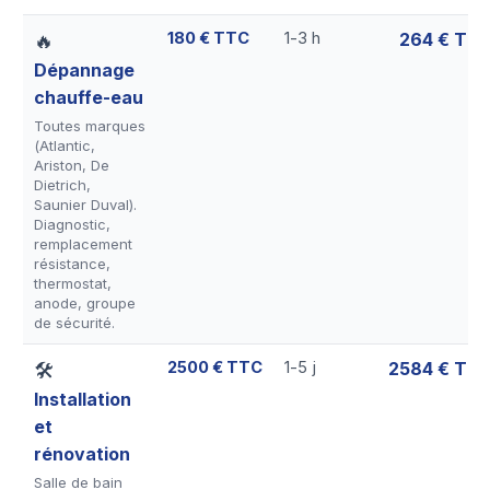
180 € TTC
1-3 h
264 € TT
🔥
Dépannage
chauffe-eau
Toutes marques
(Atlantic,
Ariston, De
Dietrich,
Saunier Duval).
Diagnostic,
remplacement
résistance,
thermostat,
anode, groupe
de sécurité.
2500 € TTC
1-5 j
2584 € TT
🛠
Installation
et
rénovation
Salle de bain