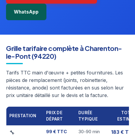
WhatsApp
Grille tarifaire complète à Charenton-
le-Pont (94220)
Tarifs TTC main d'œuvre + petites fournitures. Les
pièces de remplacement (joints, robinetterie,
résistance, anode) sont facturées en sus selon leur
prix unitaire détaillé sur le devis et la facture.
PRIX DE
DURÉE
TOTA
PRESTATION
DÉPART
TYPIQUE
ESTIMÉ
99 € TTC
30-90 min
183 € TT
🔧