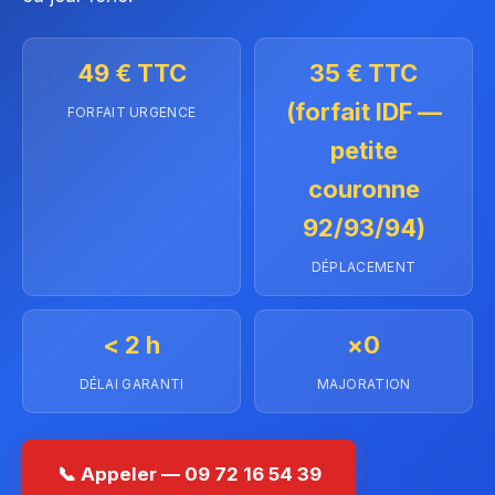
49 € TTC
35 € TTC
(forfait IDF —
FORFAIT URGENCE
petite
couronne
92/93/94)
DÉPLACEMENT
< 2 h
×0
DÉLAI GARANTI
MAJORATION
📞 Appeler — 09 72 16 54 39