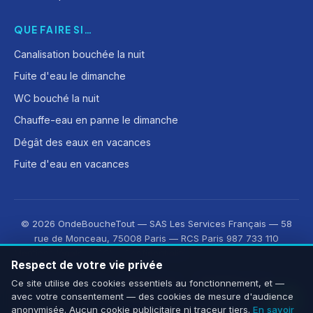
QUE FAIRE SI…
Canalisation bouchée la nuit
Fuite d'eau le dimanche
WC bouché la nuit
Chauffe-eau en panne le dimanche
Dégât des eaux en vacances
Fuite d'eau en vacances
© 2026 OndeBoucheTout — SAS Les Services Français — 58
rue de Monceau, 75008 Paris — RCS Paris 987 733 110
Mentions légales
·
CGV
·
Confidentialité
Respect de votre vie privée
Découvrez aussi :
OnLeveTout
·
OnDeRatiseTout
·
Ce site utilise des cookies essentiels au fonctionnement, et —
avec votre consentement — des cookies de mesure d'audience
CleanMonAppart
·
OnOuvreTout
anonymisée. Aucun cookie publicitaire ni traceur tiers.
En savoir