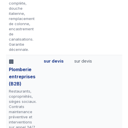
complète,
douche
italienne,
remplacement
de colonne,
encastrement
de
canalisations.
Garantie
décennale.
sur devis
sur devis
🏢
Plomberie
entreprises
(B2B)
Restaurants,
copropriétés,
sièges sociaux.
Contrats
maintenance
préventive et
interventions
sur appel 24/7.