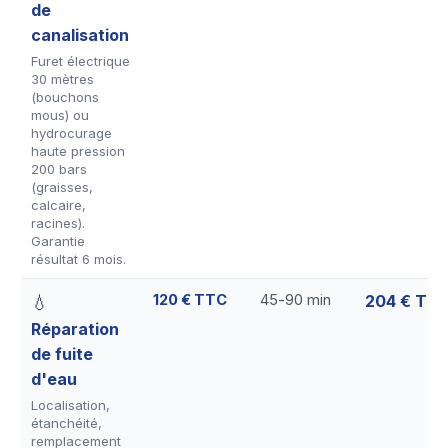
de
canalisation
Furet électrique
30 mètres
(bouchons
mous) ou
hydrocurage
haute pression
200 bars
(graisses,
calcaire,
racines).
Garantie
résultat 6 mois.
120 € TTC
45-90 min
204 € TT
💧
Réparation
de fuite
d'eau
Localisation,
étanchéité,
remplacement