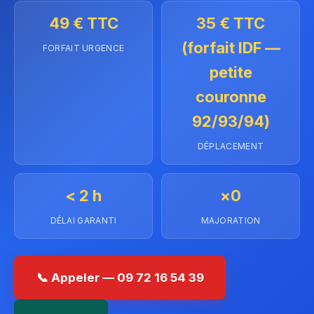
49 € TTC
35 € TTC
(forfait IDF —
FORFAIT URGENCE
petite
couronne
92/93/94)
DÉPLACEMENT
< 2 h
×0
DÉLAI GARANTI
MAJORATION
📞 Appeler — 09 72 16 54 39