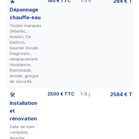
180 € TTC
1-3 h
264 € TT
🔥
Dépannage
chauffe-eau
Toutes marques
(Atlantic,
Ariston, De
Dietrich,
Saunier Duval).
Diagnostic,
remplacement
résistance,
thermostat,
anode, groupe
de sécurité.
2500 € TTC
1-5 j
2584 € TT
🛠
Installation
et
rénovation
Salle de bain
complète,
douche