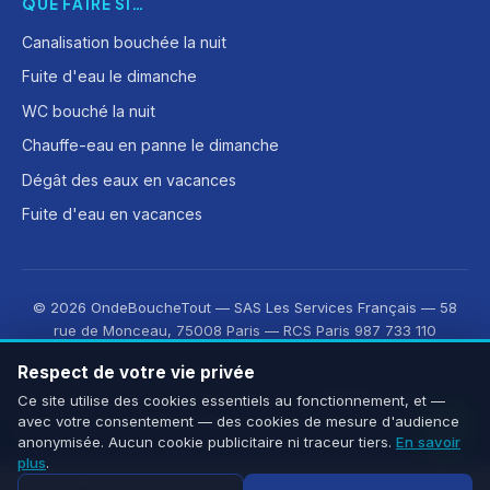
QUE FAIRE SI…
Canalisation bouchée la nuit
Fuite d'eau le dimanche
WC bouché la nuit
Chauffe-eau en panne le dimanche
Dégât des eaux en vacances
Fuite d'eau en vacances
© 2026 OndeBoucheTout — SAS Les Services Français — 58
rue de Monceau, 75008 Paris — RCS Paris 987 733 110
Mentions légales
·
CGV
·
Confidentialité
Respect de votre vie privée
Découvrez aussi :
OnLeveTout
·
OnDeRatiseTout
·
Ce site utilise des cookies essentiels au fonctionnement, et —
avec votre consentement — des cookies de mesure d'audience
CleanMonAppart
·
OnOuvreTout
anonymisée. Aucun cookie publicitaire ni traceur tiers.
En savoir
plus
.