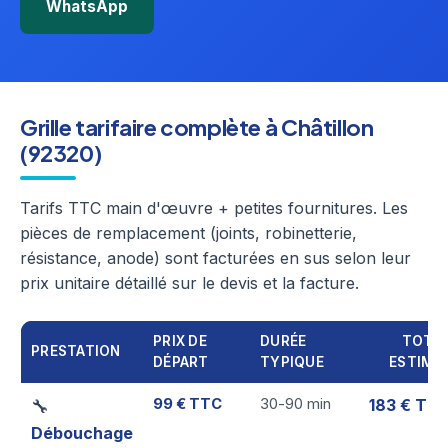
WhatsApp
Grille tarifaire complète à Châtillon
(92320)
Tarifs TTC main d'œuvre + petites fournitures. Les
pièces de remplacement (joints, robinetterie,
résistance, anode) sont facturées en sus selon leur
prix unitaire détaillé sur le devis et la facture.
PRIX DE
DURÉE
TOTA
PRESTATION
DÉPART
TYPIQUE
ESTIMÉ
99 € TTC
30-90 min
183 € TT
🔧
Débouchage