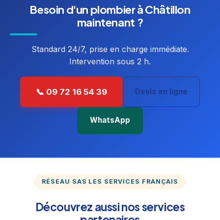
Besoin d'un plombier à Châtillon
maintenant ?
Standard 24/7, prise en charge immédiate.
Intervention sous 2 h.
📞 09 72 16 54 39
Devis en ligne
WhatsApp
RÉSEAU SAS LES SERVICES FRANÇAIS
Découvrez aussi nos services
partenaires