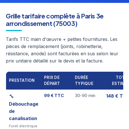
Grille tarifaire complète à Paris 3e
arrondissement (75003)
Tarifs TTC main d'œuvre + petites fournitures. Les
pièces de remplacement (joints, robinetterie,
résistance, anode) sont facturées en sus selon leur
prix unitaire détaillé sur le devis et la facture.
PRIX DE
DURÉE
TOTA
PRESTATION
DÉPART
TYPIQUE
ESTIMÉ
99 € TTC
30-90 min
148 € TT
🔧
Débouchage
de
canalisation
Furet électrique