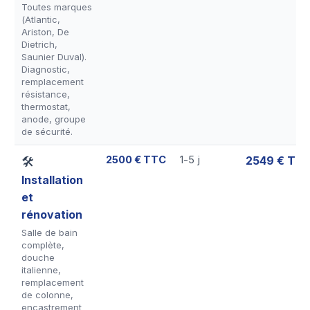
Toutes marques
(Atlantic,
Ariston, De
Dietrich,
Saunier Duval).
Diagnostic,
remplacement
résistance,
thermostat,
anode, groupe
de sécurité.
2500 € TTC
1-5 j
2549 € TT
🛠
Installation
et
rénovation
Salle de bain
complète,
douche
italienne,
remplacement
de colonne,
encastrement