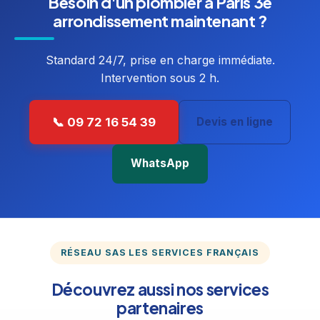
Besoin d'un plombier à Paris 3e
arrondissement maintenant ?
Standard 24/7, prise en charge immédiate.
Intervention sous 2 h.
📞 09 72 16 54 39
Devis en ligne
WhatsApp
RÉSEAU SAS LES SERVICES FRANÇAIS
Découvrez aussi nos services
partenaires