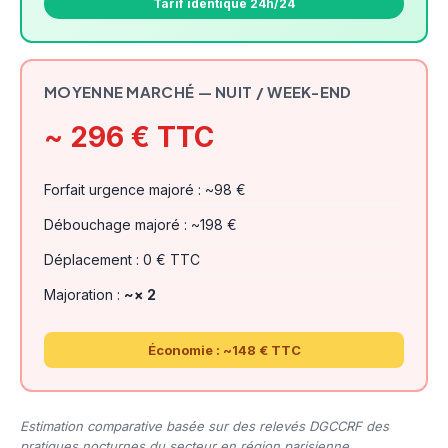
Tarif identique 24h/24
MOYENNE MARCHÉ — NUIT / WEEK-END
~ 296 € TTC
Forfait urgence majoré : ~98 €
Débouchage majoré : ~198 €
Déplacement : 0 € TTC
Majoration :
~× 2
Économie : ~148 € TTC
Estimation comparative basée sur des relevés DGCCRF des
pratiques nocturnes du secteur en région parisienne.