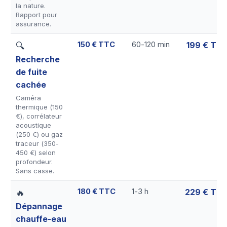
la nature.
Rapport pour
assurance.
150 € TTC
60-120 min
199 € TT
🔍
Recherche
de fuite
cachée
Caméra
thermique (150
€), corrélateur
acoustique
(250 €) ou gaz
traceur (350-
450 €) selon
profondeur.
Sans casse.
180 € TTC
1-3 h
229 € TT
🔥
Dépannage
chauffe-eau