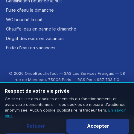
Canalisation bouchée la nuit
Fuite d'eau le dimanche
WC bouché la nuit
Chauffe-eau en panne le dimanche
Dégât des eaux en vacances
Fuite d'eau en vacances
© 2026 OndeBoucheTout — SAS Les Services Français — 58
rue de Monceau, 75008 Paris — RCS Paris 987 733 110
Mentions légales
·
CGV
·
Confidentialité
Respect de votre vie privée
Découvrez aussi :
OnLeveTout
·
OnDeRatiseTout
·
Ce site utilise des cookies essentiels au fonctionnement, et —
avec votre consentement — des cookies de mesure d'audience
CleanMonAppart
·
OnOuvreTout
anonymisée. Aucun cookie publicitaire ni traceur tiers.
En savoir
plus
.
Refuser
Accepter
Appeler
WhatsApp
Devis