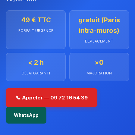
49 € TTC
gratuit (Paris
intra-muros)
FORFAIT URGENCE
DÉPLACEMENT
< 2 h
×0
DÉLAI GARANTI
MAJORATION
📞 Appeler — 09 72 16 54 39
WhatsApp