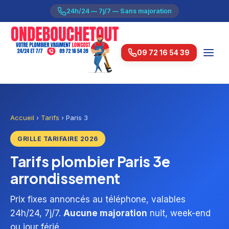
24h/24 — 7j/7 — Sans majoration
09 72 16 54 39
Accueil
›
Tarifs
›
Paris 3
GRILLE TARIFAIRE 2026
Tarifs plombier Paris 3e
arrondissement
Prix fixes annoncés au téléphone, valables
24h/24, 7j/7.
Aucune majoration
nuit, week-end
ou jour férié.