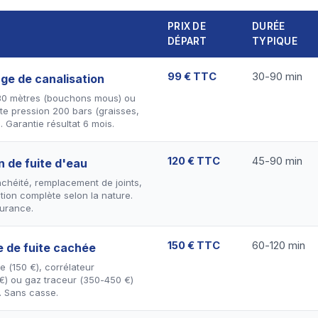
PRIX DE
DURÉE
DÉPART
TYPIQUE
99 € TTC
30-90 min
e de canalisation
 30 mètres (bouchons mous) ou
e pression 200 bars (graisses,
. Garantie résultat 6 mois.
120 € TTC
45-90 min
n de fuite d'eau
nchéité, remplacement de joints,
tion complète selon la nature.
urance.
150 € TTC
60-120 min
 de fuite cachée
 (150 €), corrélateur
€) ou gaz traceur (350-450 €)
. Sans casse.