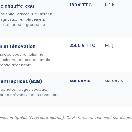
180 € TTC
1-3 h
e chauffe-eau
tlantic, Ariston, De Dietrich,
Diagnostic, remplacement
mostat, anode, groupe de
2500 € TTC
1-5 j
on et rénovation
plète, douche italienne,
 colonne, encastrement de
rantie décennale.
sur devis
sur devis
 entreprises (B2B)
opriétés, sièges sociaux.
ance préventive et interventions
acement (gratuit (Paris intra-muros)). Devis ferme uniquement par téléph