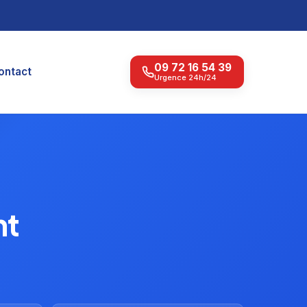
09 72 16 54 39
ontact
Urgence 24h/24
nt