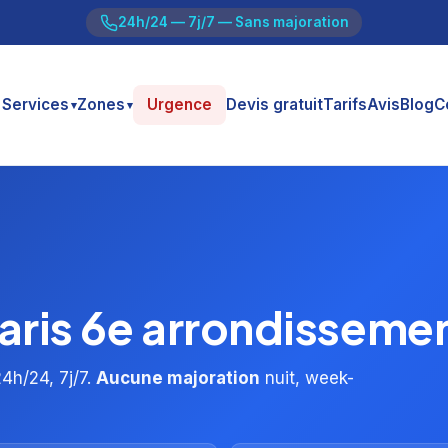
24h/24 — 7j/7 — Sans majoration
Services
Zones
Urgence
Devis gratuit
Tarifs
Avis
Blog
C
▾
▾
Paris 6e arrondisseme
4h/24, 7j/7.
Aucune majoration
nuit, week-