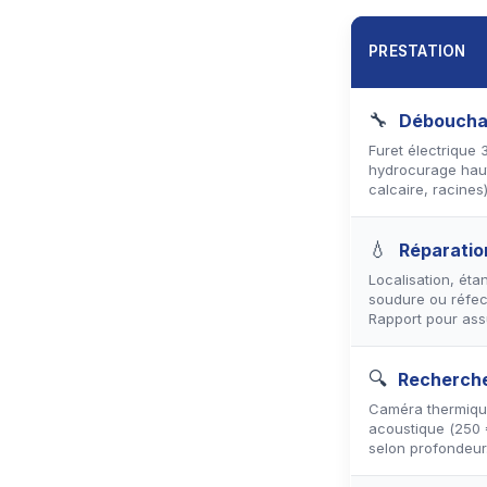
PRESTATION
🔧
Débouchag
Furet électrique
hydrocurage haut
calcaire, racines)
💧
Réparatio
Localisation, éta
soudure ou réfec
Rapport pour ass
🔍
Recherche
Caméra thermique
acoustique (250 
selon profondeur