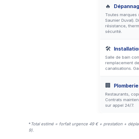
🔥
Dépannag
Toutes marques (A
Saunier Duval). 
résistance, ther
sécurité.
🛠
Installati
Salle de bain com
remplacement de
canalisations. Ga
🏢
Plomberie
Restaurants, copr
Contrats mainten
sur appel 24/7.
*
Total estimé = forfait urgence 49 € + prestation + dépl
9).