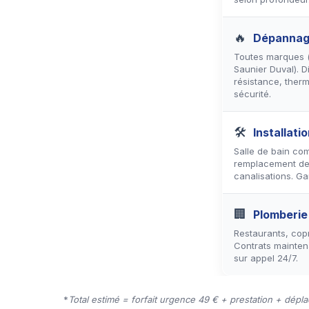
🔥
Dépannag
Toutes marques (A
Saunier Duval). 
résistance, ther
sécurité.
🛠
Installati
Salle de bain com
remplacement de
canalisations. Ga
🏢
Plomberie
Restaurants, copr
Contrats mainten
sur appel 24/7.
*
Total estimé = forfait urgence 49 € + prestation + dépl