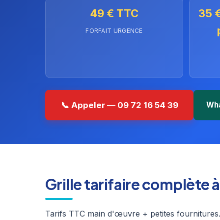
49 € TTC
35 €
FORFAIT URGENCE
📞 Appeler — 09 72 16 54 39
Wh
Grille tarifaire complète 
Tarifs TTC main d'œuvre + petites fournitures.