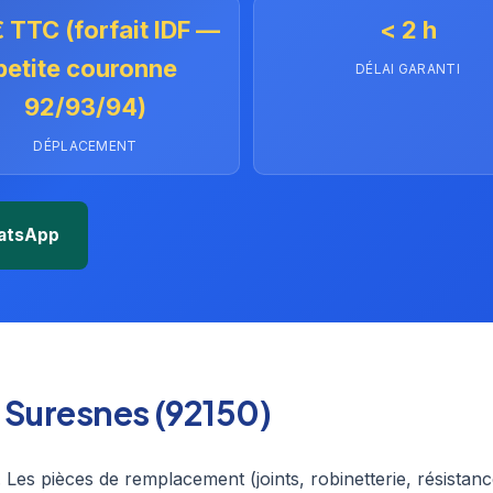
 TTC (forfait IDF —
< 2 h
petite couronne
DÉLAI GARANTI
92/93/94)
DÉPLACEMENT
atsApp
à Suresnes (92150)
 Les pièces de remplacement (joints, robinetterie, résistanc