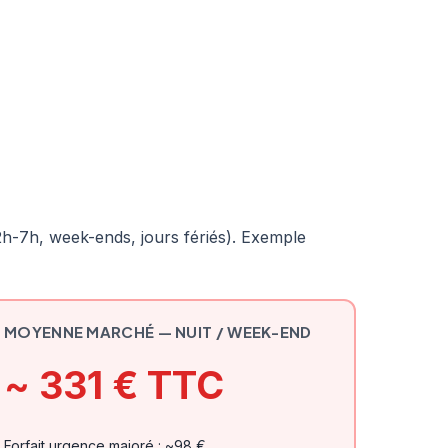
2h-7h, week-ends, jours fériés). Exemple
MOYENNE MARCHÉ — NUIT / WEEK-END
~ 331 € TTC
Forfait urgence majoré : ~98 €