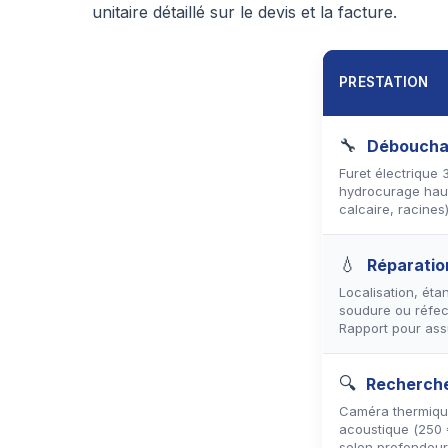
unitaire détaillé sur le devis et la facture.
PRESTATION
🔧
Débouchag
Furet électrique
hydrocurage haut
calcaire, racines)
💧
Réparatio
Localisation, éta
soudure ou réfec
Rapport pour ass
🔍
Recherche
Caméra thermique
acoustique (250 
selon profondeur