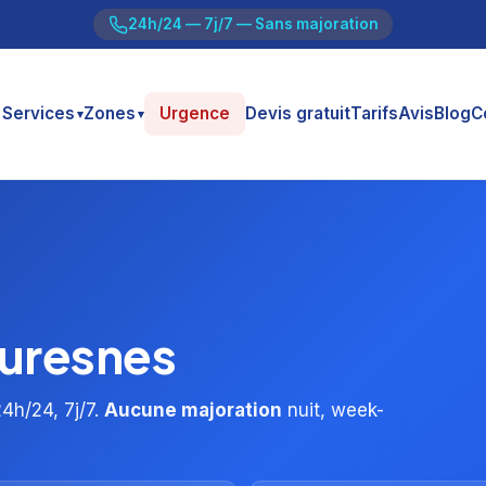
24h/24 — 7j/7 — Sans majoration
Services
Zones
Urgence
Devis gratuit
Tarifs
Avis
Blog
C
▾
▾
Suresnes
4h/24, 7j/7.
Aucune majoration
nuit, week-