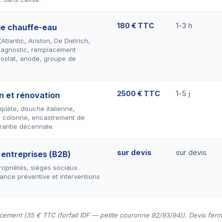
180 € TTC
1-3 h
e chauffe-eau
tlantic, Ariston, De Dietrich,
Diagnostic, remplacement
mostat, anode, groupe de
2500 € TTC
1-5 j
on et rénovation
plète, douche italienne,
 colonne, encastrement de
rantie décennale.
sur devis
sur devis
 entreprises (B2B)
opriétés, sièges sociaux.
ance préventive et interventions
acement (35 € TTC (forfait IDF — petite couronne 92/93/94)). Devis ferm