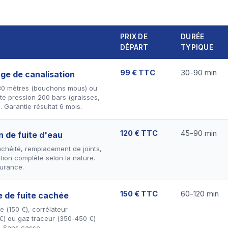
PRIX DE
DURÉE
DÉPART
TYPIQUE
99 € TTC
30-90 min
e de canalisation
 30 mètres (bouchons mous) ou
e pression 200 bars (graisses,
. Garantie résultat 6 mois.
120 € TTC
45-90 min
n de fuite d'eau
nchéité, remplacement de joints,
tion complète selon la nature.
urance.
150 € TTC
60-120 min
 de fuite cachée
 (150 €), corrélateur
€) ou gaz traceur (350-450 €)
. Sans casse.