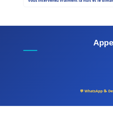
Vous intervenez vraiment la nuit et le dima
Appe
💬 WhatsApp
·
📝 De