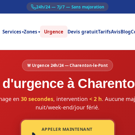
24h/24 — 7j/7 — Sans majoration
Services
Zones
Urgence
Devis gratuit
Tarifs
Avis
Blog
C
▾
▾
🚨 Urgence 24h/24 — Charenton-le-Pont
 d'urgence à Charento
hage en
30 secondes
, intervention
< 2 h
. Aucune maj
nuit/week-end/jour férié.
APPELER MAINTENANT