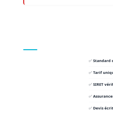
✅
Standard 
✅
Tarif uniq
✅
SIRET véri
✅
Assurance
✅
Devis écri