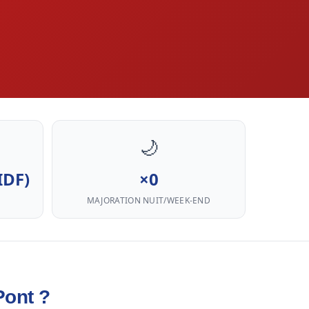
🌙
IDF)
×0
MAJORATION NUIT/WEEK-END
Pont ?