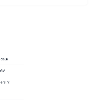
ndeur
CGV
ers.fr)