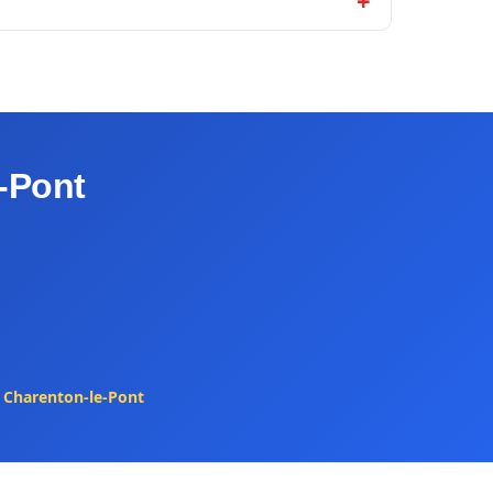
-Pont
 Charenton-le-Pont