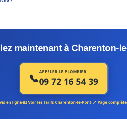
nche ?
lez maintenant à Charenton-le
APPELER LE PLOMBIER
📞
09 72 16 54 39
vis en ligne
·
💶 Voir les tarifs Charenton-le-Pont
·
📍 Page complète