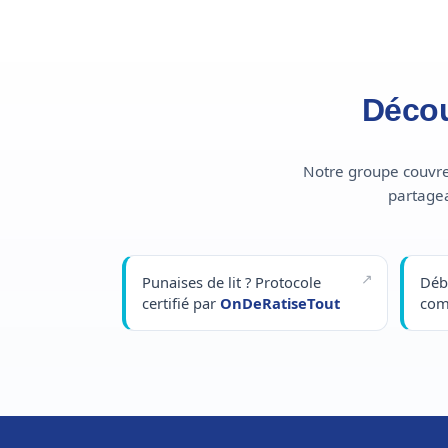
Décou
Notre groupe couvre 
partagea
Punaises de lit ? Protocole
Déb
certifié par
OnDeRatiseTout
com