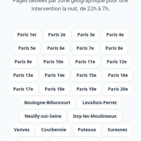
Pages dédiées par zone géographique pour une
intervention la nuit, de 22h à 7h.
Paris 1er
Paris 2e
Paris 3e
Paris 4e
Paris 5e
Paris 6e
Paris 7e
Paris 8e
Paris 9e
Paris 10e
Paris 11e
Paris 12e
Paris 13e
Paris 14e
Paris 15e
Paris 16e
Paris 17e
Paris 18e
Paris 19e
Paris 20e
Boulogne-Billancourt
Levallois-Perret
Neuilly-sur-Seine
Issy-les-Moulineaux
Vanves
Courbevoie
Puteaux
Suresnes