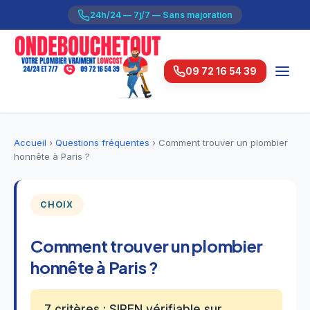
24h/24 — 7j/7 — Sans majoration
09 72 16 54 39
Accueil
›
Questions fréquentes
›
Comment trouver un plombier
honnête à Paris ?
CHOIX
Comment trouver un plombier
honnête à Paris ?
7 critères : SIREN vérifiable sur