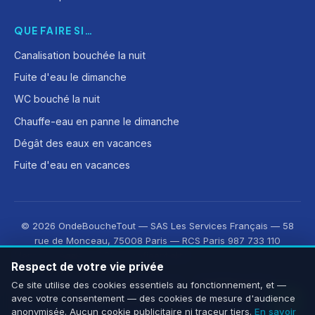
QUE FAIRE SI…
Canalisation bouchée la nuit
Fuite d'eau le dimanche
WC bouché la nuit
Chauffe-eau en panne le dimanche
Dégât des eaux en vacances
Fuite d'eau en vacances
© 2026 OndeBoucheTout — SAS Les Services Français — 58
rue de Monceau, 75008 Paris — RCS Paris 987 733 110
Mentions légales
·
CGV
·
Confidentialité
Respect de votre vie privée
Découvrez aussi :
OnLeveTout
·
OnDeRatiseTout
·
Ce site utilise des cookies essentiels au fonctionnement, et —
avec votre consentement — des cookies de mesure d'audience
CleanMonAppart
·
OnOuvreTout
anonymisée. Aucun cookie publicitaire ni traceur tiers.
En savoir